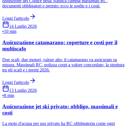
distinzione del Codice della Nautica cambia massimali RC,
documenti obbligatori e premio: ecco le soglie e i costi.
Leggi l'articolo
14 Luglio 2026
•
10 min
Assicurazione catamarano: coperture e costi per il
multiscafo
Due scafi, due motori, valore alto: il catamarano va assicurato su
misura. Massimali RC, polizza corpi a valore concordato, la struttura
tra gli scafi e i premi 2026.
Leggi l'articolo
13 Luglio 2026
•
8 min
Assicurazione jet ski privato: obbligo, massimali e
costi
La moto d'acqua per uso privato ha RC obbligatoria come ogni