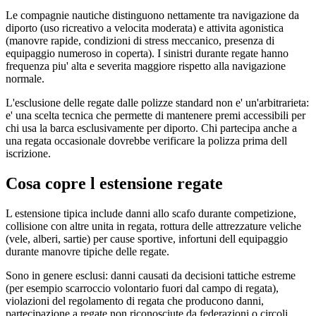
Le compagnie nautiche distinguono nettamente tra navigazione da
diporto (uso ricreativo a velocita moderata) e attivita agonistica
(manovre rapide, condizioni di stress meccanico, presenza di
equipaggio numeroso in coperta). I sinistri durante regate hanno
frequenza piu' alta e severita maggiore rispetto alla navigazione
normale.
L'esclusione delle regate dalle polizze standard non e' un'arbitrarieta:
e' una scelta tecnica che permette di mantenere premi accessibili per
chi usa la barca esclusivamente per diporto. Chi partecipa anche a
una regata occasionale dovrebbe verificare la polizza prima dell
iscrizione.
Cosa copre l estensione regate
L estensione tipica include danni allo scafo durante competizione,
collisione con altre unita in regata, rottura delle attrezzature veliche
(vele, alberi, sartie) per cause sportive, infortuni dell equipaggio
durante manovre tipiche delle regate.
Sono in genere esclusi: danni causati da decisioni tattiche estreme
(per esempio scarroccio volontario fuori dal campo di regata),
violazioni del regolamento di regata che producono danni,
partecipazione a regate non riconosciute da federazioni o circoli