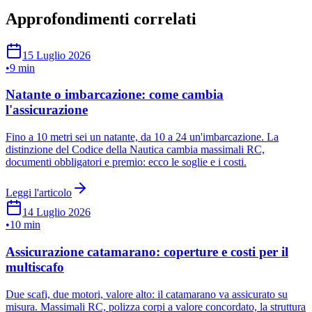
Approfondimenti correlati
15 Luglio 2026
•
9 min
Natante o imbarcazione: come cambia
l'assicurazione
Fino a 10 metri sei un natante, da 10 a 24 un'imbarcazione. La
distinzione del Codice della Nautica cambia massimali RC,
documenti obbligatori e premio: ecco le soglie e i costi.
Leggi l'articolo
14 Luglio 2026
•
10 min
Assicurazione catamarano: coperture e costi per il
multiscafo
Due scafi, due motori, valore alto: il catamarano va assicurato su
misura. Massimali RC, polizza corpi a valore concordato, la struttura