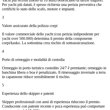
Yacht più recenti (meno di 10 anni) beneficiano di tariffe migliori.
Per yacht più datati, è spesso richiesta una perizia preventiva che
certifichi lo stato dello scafo, motore e impianti.
3
Valore assicurato della polizza corpi
Il valore commerciale dello yacht (con perizia indipendente per
yacht over 500.000) determina il premio della componente
corpi/kasko. La sottostima crea rischio di sottoassicurazione.
4
Porto di ormeggio e modalità di custodia
Ormeggio in porto turistico custodito 24/7 è premiante; ormeggio in
banchina libera o boa è penalizzato. Il rimessaggio invernale a terra
in capannone riduce sensibilmente il rischio.
5
Esperienza dello skipper e patenti
Skipper professionali con anni di esperienza riducono il premio.
Conducente con patente recente e poca esperienza può comportare