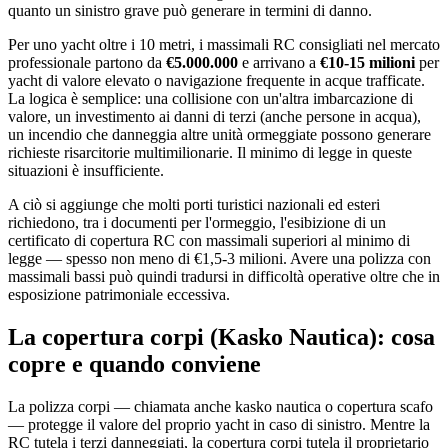
quanto un sinistro grave può generare in termini di danno.
Per uno yacht oltre i 10 metri, i massimali RC consigliati nel mercato
professionale partono da
€5.000.000
e arrivano a
€10-15 milioni
per
yacht di valore elevato o navigazione frequente in acque trafficate.
La logica è semplice: una collisione con un'altra imbarcazione di
valore, un investimento ai danni di terzi (anche persone in acqua),
un incendio che danneggia altre unità ormeggiate possono generare
richieste risarcitorie multimilionarie. Il minimo di legge in queste
situazioni è insufficiente.
A ciò si aggiunge che molti porti turistici nazionali ed esteri
richiedono, tra i documenti per l'ormeggio, l'esibizione di un
certificato di copertura RC con massimali superiori al minimo di
legge — spesso non meno di €1,5-3 milioni. Avere una polizza con
massimali bassi può quindi tradursi in difficoltà operative oltre che in
esposizione patrimoniale eccessiva.
La copertura corpi (Kasko Nautica): cosa
copre e quando conviene
La polizza corpi — chiamata anche kasko nautica o copertura scafo
— protegge il valore del proprio yacht in caso di sinistro. Mentre la
RC tutela i terzi danneggiati, la copertura corpi tutela il proprietario