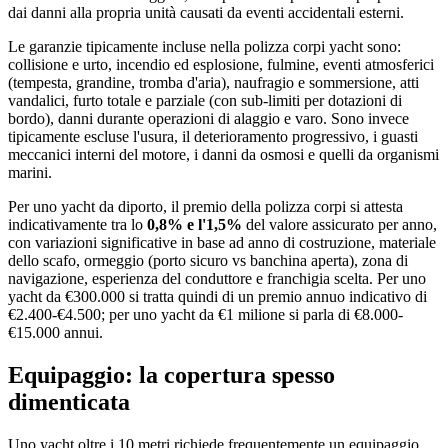
dai danni alla propria unità causati da eventi accidentali esterni.
Le garanzie tipicamente incluse nella polizza corpi yacht sono:
collisione e urto, incendio ed esplosione, fulmine, eventi atmosferici
(tempesta, grandine, tromba d'aria), naufragio e sommersione, atti
vandalici, furto totale e parziale (con sub-limiti per dotazioni di
bordo), danni durante operazioni di alaggio e varo. Sono invece
tipicamente escluse l'usura, il deterioramento progressivo, i guasti
meccanici interni del motore, i danni da osmosi e quelli da organismi
marini.
Per uno yacht da diporto, il premio della polizza corpi si attesta
indicativamente tra lo
0,8% e l'1,5%
del valore assicurato per anno,
con variazioni significative in base ad anno di costruzione, materiale
dello scafo, ormeggio (porto sicuro vs banchina aperta), zona di
navigazione, esperienza del conduttore e franchigia scelta. Per uno
yacht da €300.000 si tratta quindi di un premio annuo indicativo di
€2.400-€4.500; per uno yacht da €1 milione si parla di €8.000-
€15.000 annui.
Equipaggio: la copertura spesso
dimenticata
Uno yacht oltre i 10 metri richiede frequentemente un equipaggio