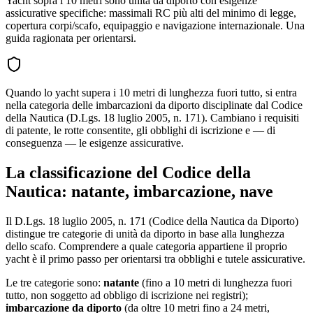
Yacht sopra i 10 metri sono unità da diporto con esigenze
assicurative specifiche: massimali RC più alti del minimo di legge,
copertura corpi/scafo, equipaggio e navigazione internazionale. Una
guida ragionata per orientarsi.
Quando lo yacht supera i 10 metri di lunghezza fuori tutto, si entra
nella categoria delle imbarcazioni da diporto disciplinate dal Codice
della Nautica (D.Lgs. 18 luglio 2005, n. 171). Cambiano i requisiti
di patente, le rotte consentite, gli obblighi di iscrizione e — di
conseguenza — le esigenze assicurative.
La classificazione del Codice della
Nautica: natante, imbarcazione, nave
Il D.Lgs. 18 luglio 2005, n. 171 (Codice della Nautica da Diporto)
distingue tre categorie di unità da diporto in base alla lunghezza
dello scafo. Comprendere a quale categoria appartiene il proprio
yacht è il primo passo per orientarsi tra obblighi e tutele assicurative.
Le tre categorie sono:
natante
(fino a 10 metri di lunghezza fuori
tutto, non soggetto ad obbligo di iscrizione nei registri);
imbarcazione da diporto
(da oltre 10 metri fino a 24 metri,