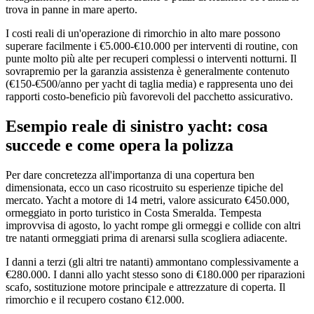
trova in panne in mare aperto.
I costi reali di un'operazione di rimorchio in alto mare possono
superare facilmente i €5.000-€10.000 per interventi di routine, con
punte molto più alte per recuperi complessi o interventi notturni. Il
sovrapremio per la garanzia assistenza è generalmente contenuto
(€150-€500/anno per yacht di taglia media) e rappresenta uno dei
rapporti costo-beneficio più favorevoli del pacchetto assicurativo.
Esempio reale di sinistro yacht: cosa
succede e come opera la polizza
Per dare concretezza all'importanza di una copertura ben
dimensionata, ecco un caso ricostruito su esperienze tipiche del
mercato. Yacht a motore di 14 metri, valore assicurato €450.000,
ormeggiato in porto turistico in Costa Smeralda. Tempesta
improvvisa di agosto, lo yacht rompe gli ormeggi e collide con altri
tre natanti ormeggiati prima di arenarsi sulla scogliera adiacente.
I danni a terzi (gli altri tre natanti) ammontano complessivamente a
€280.000. I danni allo yacht stesso sono di €180.000 per riparazioni
scafo, sostituzione motore principale e attrezzature di coperta. Il
rimorchio e il recupero costano €12.000.