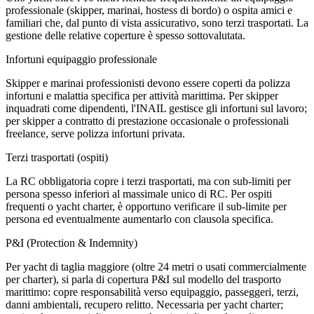
professionale (skipper, marinai, hostess di bordo) o ospita amici e
familiari che, dal punto di vista assicurativo, sono terzi trasportati. La
gestione delle relative coperture è spesso sottovalutata.
Infortuni equipaggio professionale
Skipper e marinai professionisti devono essere coperti da polizza
infortuni e malattia specifica per attività marittima. Per skipper
inquadrati come dipendenti, l'INAIL gestisce gli infortuni sul lavoro;
per skipper a contratto di prestazione occasionale o professionali
freelance, serve polizza infortuni privata.
Terzi trasportati (ospiti)
La RC obbligatoria copre i terzi trasportati, ma con sub-limiti per
persona spesso inferiori al massimale unico di RC. Per ospiti
frequenti o yacht charter, è opportuno verificare il sub-limite per
persona ed eventualmente aumentarlo con clausola specifica.
P&I (Protection & Indemnity)
Per yacht di taglia maggiore (oltre 24 metri o usati commercialmente
per charter), si parla di copertura P&I sul modello del trasporto
marittimo: copre responsabilità verso equipaggio, passeggeri, terzi,
danni ambientali, recupero relitto. Necessaria per yacht charter;