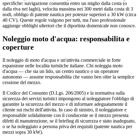
specifiche: navigazione consentita entro un miglio dalla costa (o
dalla riva nei laghi), velocita massima nei 300 metri dalla costa di 3
nodi, obbligo di patente nautica per potenze superiori a 30 kW (circa
40 CV). Queste regole valgono per tutti, ma l'uso professionale
aggiunge obblighi ulteriori che il diportista domenicale non conosce.
Noleggio moto d'acqua: responsabilita e
coperture
Il noleggio di moto d'acqua e un'attivita commerciale in forte
espansione nelle localita turistiche italiane. Chi noleggia moto
d'acqua — che sia un lido, un centro nautico o un operatore
autonomo — assume responsabilita che vanno ben oltre la semplice
cessione del mezzo.
Il Codice del Consumo (D.Lgs. 206/2005) e la normativa sulla
sicurezza dei servizi turistici impongono al noleggiatore l'obbligo di
garantire la sicurezza del mezzo e di informare adeguatamente il
cliente sui rischi dell'attivita. In caso di sinistro, il noleggiatore e
responsabile solidalmente con il conducente se il mezzo presenta
difetti di manutenzione, se il briefing di sicurezza e stato inadeguato,
o se ha noleggiato a persona priva dei requisiti (patente nautica per
mezzi sopra 30 kW).