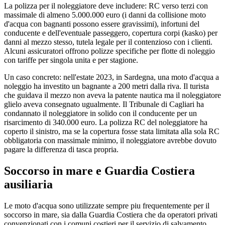
La polizza per il noleggiatore deve includere: RC verso terzi con
massimale di almeno 5.000.000 euro (i danni da collisione moto
d'acqua con bagnanti possono essere gravissimi), infortuni del
conducente e dell'eventuale passeggero, copertura corpi (kasko) per
danni al mezzo stesso, tutela legale per il contenzioso con i clienti.
Alcuni assicuratori offrono polizze specifiche per flotte di noleggio
con tariffe per singola unita e per stagione.
Un caso concreto: nell'estate 2023, in Sardegna, una moto d'acqua a
noleggio ha investito un bagnante a 200 metri dalla riva. Il turista
che guidava il mezzo non aveva la patente nautica ma il noleggiatore
glielo aveva consegnato ugualmente. Il Tribunale di Cagliari ha
condannato il noleggiatore in solido con il conducente per un
risarcimento di 340.000 euro. La polizza RC del noleggiatore ha
coperto il sinistro, ma se la copertura fosse stata limitata alla sola RC
obbligatoria con massimale minimo, il noleggiatore avrebbe dovuto
pagare la differenza di tasca propria.
Soccorso in mare e Guardia Costiera
ausiliaria
Le moto d'acqua sono utilizzate sempre piu frequentemente per il
soccorso in mare, sia dalla Guardia Costiera che da operatori privati
convenzionati con i comuni costieri per il servizio di salvamento