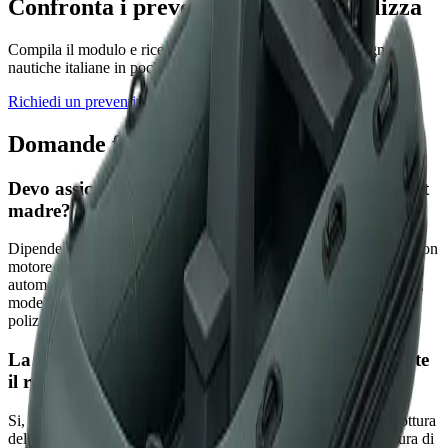
Confronta i preventivi per la tua polizza
Compila il modulo e ricevi le offerte delle migliori compagnie
nautiche italiane in pochi minuti.
Richiedi un preventivo gratuito
Domande frequenti
Devo assicurare il tender separatamente dallo yacht
madre?
Dipende dalle dimensioni e dalla potenza. Tender entro i 4 metri con
motore fuoribordo inferiore a 50 CV sono in genere inclusi
automaticamente nella polizza yacht dichiarando in polizza marca,
modello e numero di matricola. Tender piu' grandi richiedono una
polizza dedicata o un'estensione specifica.
La polizza copre lo smarrimento del tender durante
il rimorchio?
Si, se previsto dalla copertura corpi. La perdita del tender per rottura
della cima, maltempo improvviso o scivolamento dall'attrezzatura di