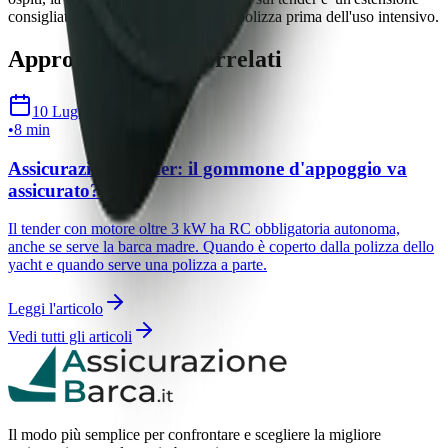
consigliata. Verifica le condizioni di polizza prima dell'uso intensivo.
Approfondimenti correlati
10 Luglio 2026
•
8 min
Assicurazione tender: il gommone d'appoggio va
assicurato?
Il tender con motore oltre 3 kW ha RC obbligatoria autonoma,
anche se serve la barca madre. Quando è coperto dalla polizza dello
yacht e quando serve una polizza a parte.
Leggi l'articolo
Vedi tutti gli articoli
Il modo più semplice per confrontare e scegliere la migliore