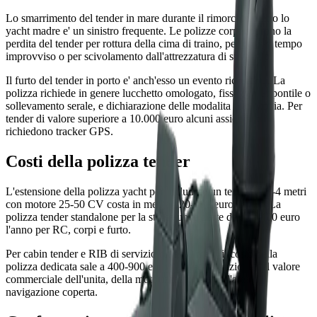
Lo smarrimento del tender in mare durante il rimorchio dietro lo
yacht madre e' un sinistro frequente. Le polizze corpi coprono la
perdita del tender per rottura della cima di traino, per cattivo tempo
improvviso o per scivolamento dall'attrezzatura di stivaggio.
Il furto del tender in porto e' anch'esso un evento ricorrente. La
polizza richiede in genere lucchetto omologato, fissaggio al pontile o
sollevamento serale, e dichiarazione delle modalita di custodia. Per
tender di valore superiore a 10.000 euro alcuni assicuratori
richiedono tracker GPS.
Costi della polizza tender
L'estensione della polizza yacht per includere un tender di 3-4 metri
con motore 25-50 CV costa in media 120-300 euro l'anno. La
polizza tender standalone per la stessa unita parte da 180-400 euro
l'anno per RC, corpi e furto.
Per cabin tender e RIB di servizio oltre i 6 metri il costo della
polizza dedicata sale a 400-900 euro l'anno, in funzione del valore
commerciale dell'unita, della motorizzazione e dell'area di
navigazione coperta.