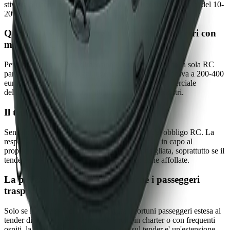
stivaggio rientra nei sinistri liquidabili. La franchigia tipica e' del 10-
20% del valore con minimo 200-500 euro.
Quanto costa assicurare un tender di 3,5 metri con
motore 30 CV?
Per un tender di queste dimensioni il premio annuo della sola RC
parte da 90-150 euro. Aggiungendo corpi e furto si arriva a 200-400
euro l'anno. Le variabili principali sono valore commerciale
dell'unita, modalita di custodia in porto e storico sinistri.
Il tender a remi va assicurato?
Senza motore o con motore sotto i 3 kW non c'e' obbligo RC. La
responsabilita del conducente rimane comunque in capo al
proprietario, quindi una RC volontaria e' consigliata, soprattutto se il
tender viene prestato a ospiti o utilizzato in zone affollate.
La polizza dello yacht copre anche i passeggeri
trasportati con il tender?
Solo se la polizza include la copertura infortuni passeggeri estesa al
tender di servizio. Per yacht usati anche in charter o con frequenti
ospiti, la copertura infortuni passeggeri sul tender e' un'estensione