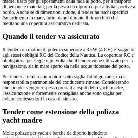
madre, usato per gli spostamenti dalla rada al porto, per il trasporto
di persone e materiali, per la pesca da diporto o per attivita sportive a
bordo. Anche se di dimensioni ridotte, il tender ha rischi specifici
(smarrimento in mare, furto, danni durante il rimorchio) che
meritano una copertura assicurativa dedicata.
Quando il tender va assicurato
Il tender con motore di potenza superiore a 3 kW (4 CV) e' soggetto
agli stessi obblighi RC del Codice della Nautica. La copertura RC e'
obbligatoria per legge ogni volta che il tender viene utilizzato per la
navigazione, sia in mare aperto sia nelle acque ridossate del porto.
Per tender a remi o con motore sotto soglia l'obbligo cade, ma la
responsabilita patrimoniale del conducente rimane. Considerando
che i tender vengono spesso prestati a ospiti dello yacht madre,
l'assicurazione e' fortemente consigliata anche sotto soglia per
evitare contestazioni in caso di sinistro.
Tender come estensione della polizza
yacht madre
Molte polizze per yacht e barche da diporto includono