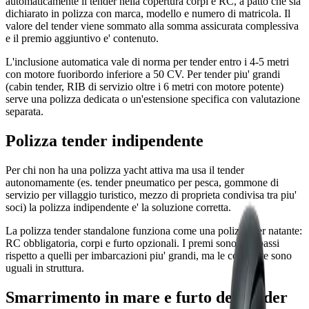
automaticamente il tender nella copertura corpi e RC, a patto che sia
dichiarato in polizza con marca, modello e numero di matricola. Il
valore del tender viene sommato alla somma assicurata complessiva
e il premio aggiuntivo e' contenuto.
L'inclusione automatica vale di norma per tender entro i 4-5 metri
con motore fuoribordo inferiore a 50 CV. Per tender piu' grandi
(cabin tender, RIB di servizio oltre i 6 metri con motore potente)
serve una polizza dedicata o un'estensione specifica con valutazione
separata.
Polizza tender indipendente
Per chi non ha una polizza yacht attiva ma usa il tender
autonomamente (es. tender pneumatico per pesca, gommone di
servizio per villaggio turistico, mezzo di proprieta condivisa tra piu'
soci) la polizza indipendente e' la soluzione corretta.
La polizza tender standalone funziona come una polizza per natante:
RC obbligatoria, corpi e furto opzionali. I premi sono piu' bassi
rispetto a quelli per imbarcazioni piu' grandi, ma le coperture sono
uguali in struttura.
Smarrimento in mare e furto del tender