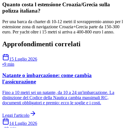
Quanto costa l estensione Croazia/Grecia sulla
polizza italiana?
Per una barca da charter di 10-12 metri il sovrappremio annuo per l
estensione zona di navigazione Croazia+Grecia parte da 150-300
euro. Per yacht oltre i 15 metri si arriva a 400-800 euro l anno.
Approfondimenti correlati
15 Luglio 2026
•
9 min
Natante o imbarcazione: come cambia
l'assicurazione
Fino a 10 metri sei un natante, da 10 a 24 un'imbarcazione. La
distinzione del Codice della Nautica cambia massimali RC,
documenti obbligatori e premio: ecco le soglie e i costi.
Leggi l'articolo
14 Luglio 2026