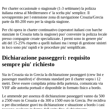
Per charter occasionale o stagionale (1-3 settimane) la polizza
italiana estesa al Mediterraneo e' la scelta piu' semplice. Il
sovrappremio per l estensione zona di navigazione Croazia/Grecia
parte da 80-200 euro per la singola stagione.
Per chi opera in charter continuativo (operatori italiani con barche
stanziate in Croazia tutta la stagione) puo' convenire la polizza locale
presso compagnie croate specializzate. I premi sono in genere piu'
alti del 15-25% rispetto a quelli italiani ma i tempi di gestione sinistri
in loco sono piu' rapidi e le procedure piu' semplificate.
Dichiarazione passeggeri: requisito
sempre piu' richiesto
Sia in Croazia sia in Grecia la dichiarazione passeggeri (crew list e
passenger manifest) e' diventata standard per il charter sopra i 12
metri. Deve essere compilata prima della partenza, comunicata via
VHF alle autorita portuali e disponibile in formato fisico a bordo.
Le ammende per assenza di dichiarazione passeggeri vanno da 500
a 2500 euro in Croazia e da 300 a 1500 euro in Grecia. Per recidiva
o per discordanze gravi tra dichiarazione e situazione a bordo i casi