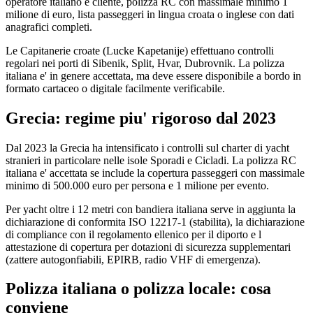
operatore italiano e cliente, polizza RC con massimale minimo 1
milione di euro, lista passeggeri in lingua croata o inglese con dati
anagrafici completi.
Le Capitanerie croate (Lucke Kapetanije) effettuano controlli
regolari nei porti di Sibenik, Split, Hvar, Dubrovnik. La polizza
italiana e' in genere accettata, ma deve essere disponibile a bordo in
formato cartaceo o digitale facilmente verificabile.
Grecia: regime piu' rigoroso dal 2023
Dal 2023 la Grecia ha intensificato i controlli sul charter di yacht
stranieri in particolare nelle isole Sporadi e Cicladi. La polizza RC
italiana e' accettata se include la copertura passeggeri con massimale
minimo di 500.000 euro per persona e 1 milione per evento.
Per yacht oltre i 12 metri con bandiera italiana serve in aggiunta la
dichiarazione di conformita ISO 12217-1 (stabilita), la dichiarazione
di compliance con il regolamento ellenico per il diporto e l
attestazione di copertura per dotazioni di sicurezza supplementari
(zattere autogonfiabili, EPIRB, radio VHF di emergenza).
Polizza italiana o polizza locale: cosa
conviene