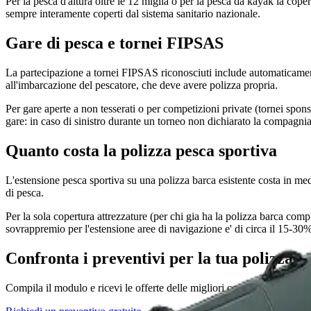
Per la pesca d'altura oltre le 12 miglia o per la pesca da kayak la coper
sempre interamente coperti dal sistema sanitario nazionale.
Gare di pesca e tornei FIPSAS
La partecipazione a tornei FIPSAS riconosciuti include automaticamente
all'imbarcazione del pescatore, che deve avere polizza propria.
Per gare aperte a non tesserati o per competizioni private (tornei spon
gare: in caso di sinistro durante un torneo non dichiarato la compagnia 
Quanto costa la polizza pesca sportiva
L'estensione pesca sportiva su una polizza barca esistente costa in media
di pesca.
Per la sola copertura attrezzature (per chi gia ha la polizza barca comp
sovrappremio per l'estensione aree di navigazione e' di circa il 15-30%
Confronta i preventivi per la tua polizza
Compila il modulo e ricevi le offerte delle migliori compagnie nautiche