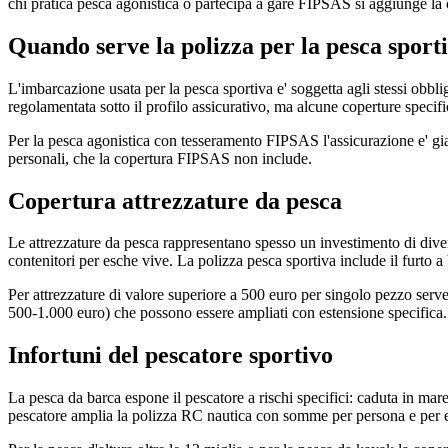
chi pratica pesca agonistica o partecipa a gare FIPSAS si aggiunge la c
Quando serve la polizza per la pesca sport
L'imbarcazione usata per la pesca sportiva e' soggetta agli stessi obbli
regolamentata sotto il profilo assicurativo, ma alcune coperture specifi
Per la pesca agonistica con tesseramento FIPSAS l'assicurazione e' gia 
personali, che la copertura FIPSAS non include.
Copertura attrezzature da pesca
Le attrezzature da pesca rappresentano spesso un investimento di diver
contenitori per esche vive. La polizza pesca sportiva include il furto a
Per attrezzature di valore superiore a 500 euro per singolo pezzo serv
500-1.000 euro) che possono essere ampliati con estensione specifica.
Infortuni del pescatore sportivo
La pesca da barca espone il pescatore a rischi specifici: caduta in mare
pescatore amplia la polizza RC nautica con somme per persona e per 