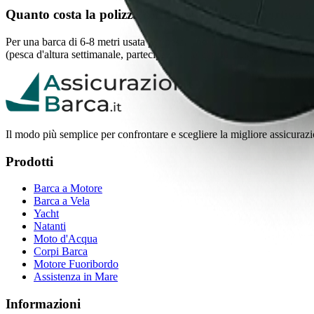
Quanto costa la polizza completa per pesca sportiva 
Per una barca di 6-8 metri usata per pesca sportiva amatoriale la polizz
(pesca d'altura settimanale, partecipazione a gare) il costo sale a 800-
Il modo più semplice per confrontare e scegliere la migliore assicuraz
Prodotti
Barca a Motore
Barca a Vela
Yacht
Natanti
Moto d'Acqua
Corpi Barca
Motore Fuoribordo
Assistenza in Mare
Informazioni