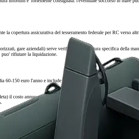
tura infortuni e' fortemente consigliata: l'eventuale soccorso in mare puo'
 la copertura assicurativa del tesseramento federale per RC verso altri 
sorizzati, gare aziendali) serve verificare la copertura specifica della m
puo' rifiutare la liquidazione.
 60-150 euro l'anno e include il furto delle attrezzature, gli infortuni d
leta) il costo annuo parte da 80-200 euro in funzione del valore complessi
.
 italiane in pochi minuti.