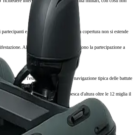
 richiedere intervento di elicottero o di unita militari, con costi non
partecipanti e infortuni durante la gara. La copertura non si estende
anifestazione. Alcune polizze nautiche escludono la partecipazione a
el pescatore e l'estensione delle aree di navigazione tipica delle battute
vo dell'attrezzatura assicurata. Per pesca d'altura oltre le 12 miglia il