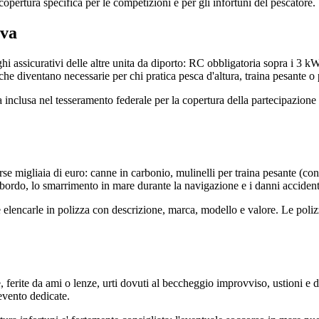
opertura specifica per le competizioni e per gli infortuni del pescatore.
iva
ghi assicurativi delle altre unita da diporto: RC obbligatoria sopra i 3 
che diventano necessarie per chi pratica pesca d'altura, traina pesante o
inclusa nel tesseramento federale per la copertura della partecipazione al
se migliaia di euro: canne in carbonio, mulinelli per traina pesante (c
 bordo, lo smarrimento in mare durante la navigazione e i danni accidental
e elencarle in polizza con descrizione, marca, modello e valore. Le poliz
, ferite da ami o lenze, urti dovuti al beccheggio improvviso, ustioni e 
evento dedicate.