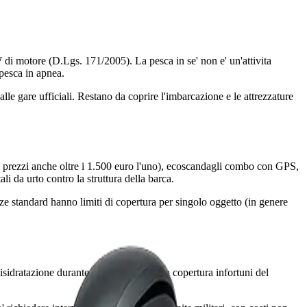
kW di motore (D.Lgs. 171/2005). La pesca in se' non e' un'attivita
 pesca in apnea.
le gare ufficiali. Restano da coprire l'imbarcazione e le attrezzature
on prezzi anche oltre i 1.500 euro l'uno), ecoscandagli combo con GPS,
i da urto contro la struttura della barca.
ze standard hanno limiti di copertura per singolo oggetto (in genere
disidratazione durante battute lunghe. La copertura infortuni del