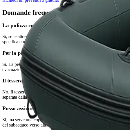
Richiedi un preventivo gratuito
Domande frequenti
La polizza copre il furto della canna da pesca a bord
Si, se le attrezzature da pesca sono elencate in polizza con descrizion
specifica con elenco dettagliato di ogni pezzo.
Per la pesca d'altura serve una copertura specifica?
Si. La pesca oltre le 12 miglia dalla costa esce dall'area di navigazion
evacuazione medica con elicottero e gli infortuni del pescatore in cond
Il tesseramento FIPSAS include l'assicurazione dell'
No. Il tesseramento FIPSAS copre la RC verso altri partecipanti durante 
separata dalla copertura federale.
Posso assicurare la pesca in apnea con fucile subacqu
Si, ma serve una copertura specifica. Le polizze barca standard esclud
del subacqueo verso altri bagnanti e l'eventuale soccorso in immersion