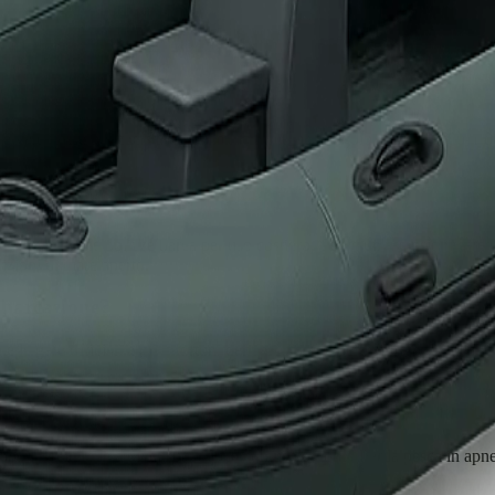
o?
e e valore. Le polizze standard hanno limiti per singolo oggetto (500-1.0
e standard delle polizze barca per uso costiero. Serve un'estensione 'aree
izioni di mare aperto.
imbarcazione?
le gare ufficiali e gli infortuni del pescatore tesserato. La polizza dell
eo?
ono in genere le attivita subacquee con uso di armi. Per la pesca in ap
e.