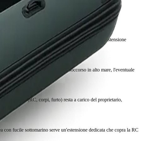
00 euro): per attrezzature di valore superiore serve un'estensione
 di navigazione estese' che copra il soccorso in alto mare, l'eventuale
'imbarcazione (RC, corpi, furto) resta a carico del proprietario,
nea con fucile sottomarino serve un'estensione dedicata che copra la RC