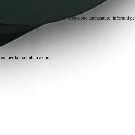
da barca?
a completa (RC barca, corpi, furto, estensione attrezzature, infortuni pe
1.500 euro l'anno.
ione per la tua imbarcazione.